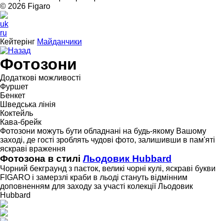
© 2026 Figarо
uk
ru
Кейтерінг
Майданчики
Назад
Фотозони
Додаткові можливості
Фуршет
Бенкет
Шведська лінія
Коктейль
Кава-брейк
Фотозони можуть бути обладнані на будь-якому Вашому
заході, де гості зроблять чудові фото, залишивши в пам'яті
яскраві враження
Фотозона в стилі
Льодовик Hubbard
Чорний бекграунд з паєток, великі чорні кулі, яскраві букви
FIGARO і замерзлі краби в льоді стануть відмінним
доповненням для заходу за участі колекції Льодовик
Hubbard