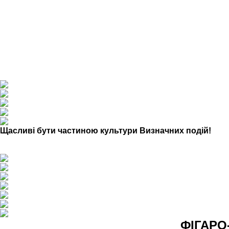
Одразу після welcome відбулась офіційна частина поді
повністю реорганізувати простір, розмістивши фуршетні
вишуканого фуршету.
Стилістикою накриття обрали ECO. Частування подавало
гарячими закусками, асорті італійських делікатесів та
В меню:
Рибний мікро-мікс лосося з імбиром і ароматним базил
Брускета з хамоном і грушевим чатні
Капкейк з в’яленими томатами, сиром Каліфорнія і соу
Щасливі бути частиною культури Визначних подій!
Гості тричі подякували команді сервісу за відмінну орг
І наступні події – тільки з нами.
ФІГАРО