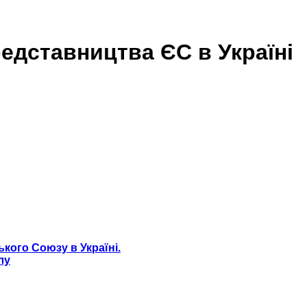
едставни­цтва ЄС в Україні
, з урахуванням усіх особливостей локації, побажань з
д підготував персонал, щоб усе – починаючи від атмосф
ого Союзу в Україні.
лу
– вином та канапе. В меню на welcome були:
 і листям м’яти