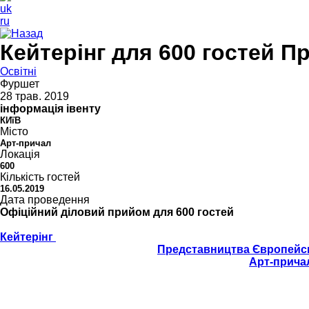
uk
ru
Назад
Кейтерінг для 600 гостей Пр
Освітні
Фуршет
28 трав. 2019
інформація івенту
КИїВ
Місто
Арт-причал
Локація
600
Кількість гостей
16.05.2019
Дата проведення
Офіційний діловий прийом для 600 гостей
Офіційні прийоми потребують дуже ретельної підготовки
Кейтерінг
заздалегідь продумав кожну деталь та як слі
Це був масштабний прийом
Представництва Європейськ
Гостей ми зустрічали всередині приміщення
Арт-прича
Індичка в сицилійській глазурі з лохиною
Паштет з яловичини в Демі-глас з соусом Будда
Фруктовий мікро-мікс персика в дуеті з сиром Бергадер