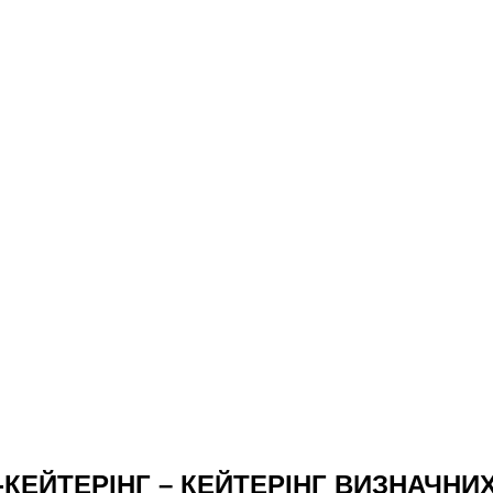
ї за участі високопоставлених подій, що продовжувалас
 лінії у залі та на відкритому просторі мальовничої л
сь на чорному сланці та дерев’яних зрубах, що дуже г
 смачними десертами.
іком
сом песто
анізацію кейтерінгу та відмітили, що за всі роки співп
-КЕЙТЕРІНГ – КЕЙТЕРІНГ ВИЗНАЧНИХ