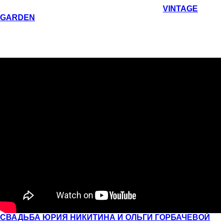
Уникальный и очень нежный стиль свадьбы
VINTAGE
GARDEN
. Оранжерея стала символом райского сада для
влюбленных. В декоре были использованы сплетенные
ветви над головами гостей, имитирующие гнезда. За
гастрономические впечатления отвечала наша команда,
угостив великолепными блюдами современной кухни.
СВАДЬБА ЮРИЯ НИКИТИНА И ОЛЬГИ ГОРБАЧЕВОЙ