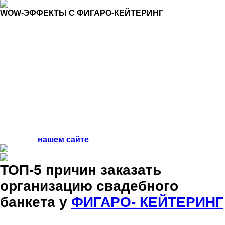
WOW-ЭФФЕКТЫ С ФИГАРО-КЕЙТЕРИНГ
Адаптируясь в концепцию Вашей свадьбы, мы предлагаем
разнообразить праздник различными вау-эффектами,
которые надолго запомнятся влюбленным и гостям
события. Под вау-эффектами в рамках свадебного банкета
мы подразумеваем гастрономические станции. Это своего
рода гастрономическое шоу в режиме реального времени
на свадьбе. Гости наблюдают как искусный шеф мастерски
разделывает крупную дичь или рисует уникальную картину
мазками из шоколада, сопровождая это интересным
рассказом о происходящем. В зависимости от Ваших
увлечений и желаний, мы воплотим именно ту станцию,
которая наиболее гармонично и ярко ляжет в идейную
задумку свадьбы. Детальнее ознакомиться со станциями
можно на
нашем сайте
.
ТОП-5 причин заказать
организацию свадебного
банкета у
ФИГАРО- КЕЙТЕРИНГ
Составляем индивидуальное свадебное меню в
стилистике свадьбы и не ставим никаких ограничений