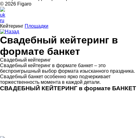
© 2026 Figarо
uk
ru
Кейтеринг
Площадки
Назад
Свадебный кейтеринг в
формате банкет
Свадебный кейтеринг
Свадебный кейтеринг в формате банкет – это
беспроигрышный выбор формата изысканного праздника.
Свадебный банкет особенно ярко подчеркивает
торжественность момента в каждой детали.
СВАДЕБНЫЙ КЕЙТЕРИНГ в формате БАНКЕТ
Свадебный кейтеринг в формате банкет – это
беспроигрышный выбор формата изысканного праздника.
Свадебный банкет особенно ярко подчеркивает
торжественность момента в каждой детали. Элегантно
сервированные столы, идеальная рассадка с
персональным местом для каждого гостя,
самодостаточные блюда, поданные индивидуально или в
стол, очень персонализированный сервис.