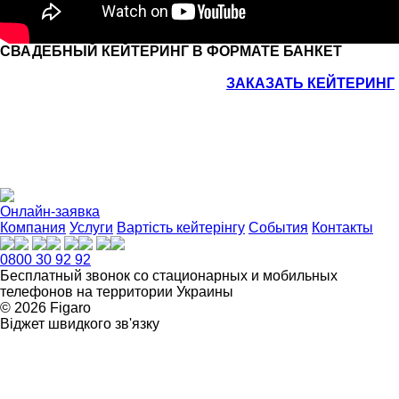
СВАДЕБНЫЙ КЕЙТЕРИНГ В ФОРМАТЕ БАНКЕТ
Чтобы заказать кейтеринг в формате банкет на свадьбу,
оставьте заявку на нашем сайте -
ЗАКАЗАТЬ КЕЙТЕРИНГ
.
И в ближайшее время мы сделаем для Вас просчет
стоимости заказа свадебного банкета под ключ. Если Вы
мечтаете о красивой, изысканной и стильной свадьбе,
свадебный банкет – то, что Вам нужно! Мы готовы
поручиться за блестящий результат и подарить Вам
необыкновенные эмоции!
Онлайн-заявка
Компания
Услуги
Вартість кейтерінгу
События
Контакты
0800 30 92 92
Бесплатный звонок со стационарных и мобильных
телефонов на территории Украины
© 2026 Figarо
Віджет швидкого зв'язку