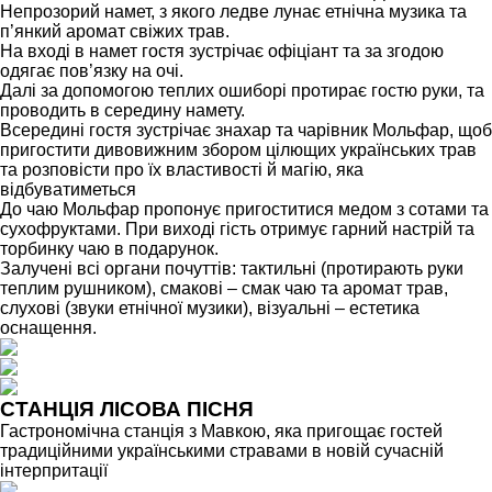
Непрозорий намет, з якого ледве лунає етнічна музика та
п’янкий аромат свіжих трав.
На вході в намет гостя зустрічає офіціант та за згодою
одягає пов’язку на очі.
Далі за допомогою теплих ошиборі протирає гостю руки, та
проводить в середину намету.
Всередині гостя зустрічає знахар та чарівник Мольфар, щоб
пригостити дивовижним збором цілющих українських трав
та розповісти про їх властивості й магію, яка
відбуватиметься
До чаю Мольфар пропонує пригоститися медом з сотами та
сухофруктами. При виході гість отримує гарний настрій та
торбинку чаю в подарунок.
Залучені всі органи почуттів: тактильні (протирають руки
теплим рушником), смакові – смак чаю та аромат трав,
слухові (звуки етнічної музики), візуальні – естетика
оснащення.
СТАНЦІЯ ЛІСОВА ПІСНЯ
Гастрономічна станція з Мавкою, яка пригощає гостей
традиційними українськими стравами в новій сучасній
інтерпритації