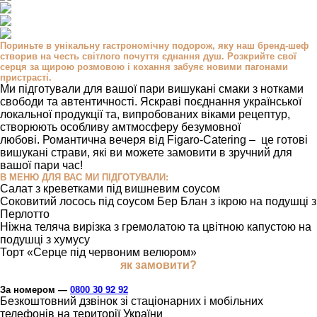
Пориньте в унікальну гастрономічну подорож, яку наш бренд-шеф
створив на честь світлого почуття єднання душ. Розкрийте свої
серця за щирою розмовою і кохання забуяє новими пагонами
пристрасті.
Ми підготували для вашої пари вишукані смаки з нотками
свободи та автентичності. Яскраві поєднання української
локальної продукції та, випробованих віками рецептур,
створюють особливу амтмосферу безумовної
любові. Романтична вечеря від Figaro-Catering – це готові
вишукані страви, які ви можете замовити в зручний для
вашої пари час!
В МЕНЮ ДЛЯ ВАС МИ ПІДГОТУВАЛИ:
Салат з креветками під вишневим соусом
Соковитий лосось під соусом Бер Блан з ікрою на подушці з
Перлотто
Ніжна теляча вирізка з гремолатою та цвітною капустою на
подушці з хумусу
Торт «Серце під червоним велюром»
як замовити?
За номером —
0800 30 92 92
Безкоштовний дзвінок зі стаціонарних і мобільних
телефонів на території України