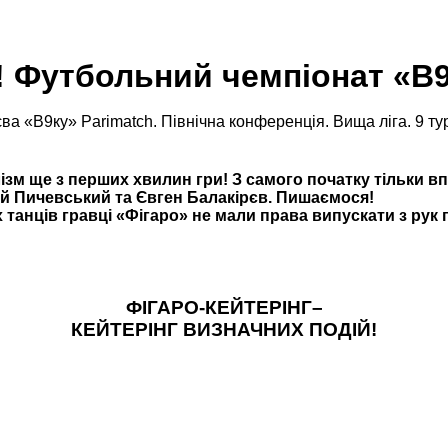
! Футбольний чемпіонат «В9
ва «В9ку» Parimatch. Північна конференція. Вища ліга. 9 ту
м ще з перших хвилин гри! З самого початку тільки вп
ій Пичевський та Євген Балакірєв. Пишаємося!
 танців гравці «Фігаро» не мали права випускати з рук 
ФІГАРО-КЕЙТЕРІНГ–
КЕЙТЕРІНГ ВИЗНАЧНИХ ПОДІЙ!