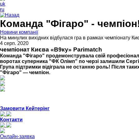
uk
ru
Назад
Команда "Фігаро" - чемпіон
Новини компанії
На минулих вихідних відбулася гра в рамках чемпіонату Киє
4 серп. 2020
чемпіонат Києва «В9ку» Parimatch
Команда "Фігаро" продемонструвала свій професіоналіз
воротах суперника "ФК Олімп" по черзі залишили Серг
Група підтримки відіграла не останню роль! Після таких
"Фігаро" — чемпіон.
Замовити Кейтерінг
Контакти
Онлайн-заявка