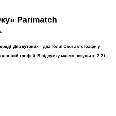
ку» Parimatch
р.
еред! Два кутових – два голи! Свої автографи у
головний трофей. В підсумку маємо результат 3:2 і