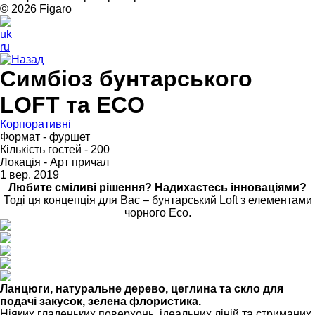
© 2026 Figarо
uk
ru
Назад
Симбіоз бунтарського
LOFT та ECO
Корпоративні
Формат - фуршет
Кількість гостей - 200
Локація - Арт причал
1 вер. 2019
Любите сміливі рішення? Надихаєтесь інноваціями?
Тоді ця концепція для Вас – бунтарський Loft з елементами
чорного Eco.
Ланцюги, натуральне дерево, цеглина та скло для
подачі закусок, зелена флористика.
Ніяких гладеньких поверхонь, ідеальних ліній та стриманих