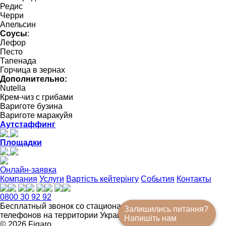
Редис
Черри
Апельсин
Соусы
:
Лефор
Песто
Тапенада
Горчица в зернах
Дополнительно:
Nutella
Крем-чиз с грибами
Вариготе бузина
Вариготе маракуйя
Аутстаффинг
Площадки
Онлайн-заявка
Компания
Услуги
Вартість кейтерінгу
События
Контакты
0800 30 92 92
Бесплатный звонок со стационарных и мобильных
Залишились питання?
телефонов на территории Украины
Напишіть нам
© 2026 Figarо