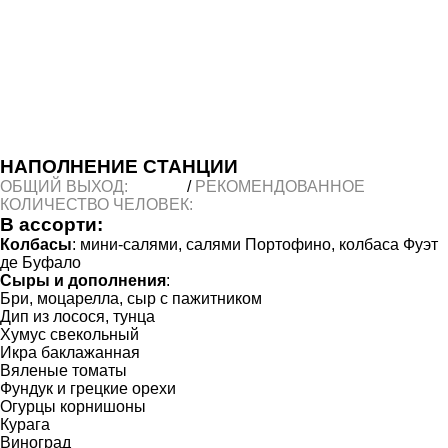
НАПОЛНЕНИЕ СТАНЦИИ
ОБЩИЙ ВЫХОД:
4 050 г
/
РЕКОМЕНДОВАННОЕ
КОЛИЧЕСТВО ЧЕЛОВЕК:
50
В ассорти:
Колбасы
: мини-салями, салями Портофино, колбаса Фуэт
де Буфало
Cыры и дополнения
:
Бри, моцарелла, сыр с пажитником
Дип из лосося, тунца
Хумус свекольный
Икра баклажанная
Вяленые томаты
Фундук и грецкие орехи
Огурцы корнишоны
Курага
Виноград