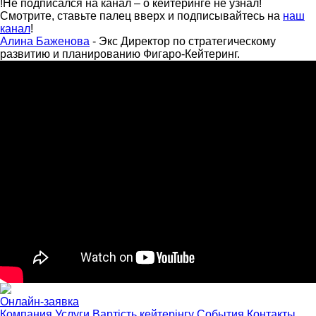
!Не подписался на канал – о кейтеринге не узнал!
Смотрите, ставьте палец вверх и подписывайтесь на
наш
канал
!
Алина Баженова
- Экс Директор по стратегическому
развитию и планированию Фигаро-Кейтеринг.
Онлайн-заявка
Компания
Услуги
Вартість кейтерінгу
События
Контакты