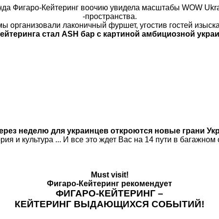
да Фигаро-Кейтеринг воочию увидела масштабы WOW Ukrain
-пространства.
мы организовали лаконичный фуршет, угостив гостей изыс
ейтеринга стал ASH бар с картиной амбициозной укра
ерез неделю для украинцев откроются новые грани У
я и культура ... И все это ждет Вас на 14 пути в багажном
Must visit!
Фигаро-Кейтеринг рекомендует
ФИГАРО-КЕЙТЕРИНГ –
КЕЙТЕРИНГ ВЫДАЮЩИХСЯ СОБЫТИЙ!