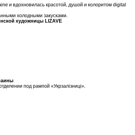
e и вдохновилась красотой, душой и колоритом digital
канными холодными закусками.
инской художницы LIZAVE
краины
 отделении под рампой «Укрзалізниці».