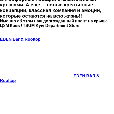
крышами. А еще – новые креативные
концепции, классная компания и эмоции,
которые остаются на всю жизнь!!
Именно об этом наш долгожданный ивент на крыше
ЦУМ Киев / TSUM Kyiv Department Store
В рамках которого мы с топовыми ивенторами и
блогерами открыли новую локацию на карте Киева –
EDEN Bar & Rooftop
.
Представьте себе: теплый летний вечер, Вы на крыше
с невероятной панорамой на столицу, наслаждаетесь
прохладными коктейлями и смакуете особенные
блюда. Все идеально: музыка, которая звучит в
воздухе, интерьер, которые привлекает взгляд,
атмосфера, в релаксе которой Вы полностью
растворяетесь и остаетесь в моменте ... Нравится?
Именно так мы чувствовали себя в
EDEN BAR &
Rooftop
, новой локации для летних вечеринок,
которую вместе с ивенторами открыли на крыше
ЦУМа. Мы продумали каждую деталь, чтобы этот вечер
стал воистину незабываемым.
Поднявшись на крышу, гость в одночасье переносился
в другой мир. С одной стороны – фотозона с
провокационным Сальвадором Дали и красным
диваном в форме губ, с другой – смелая картина