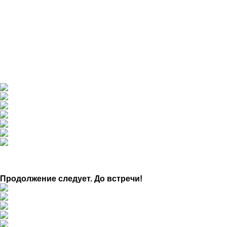
Мы искренне благодарим всех, кто разделил этот
вечер с нами. Это лето обещает быть насыщенным на
красивые события!
Продолжение следует. До встречи!