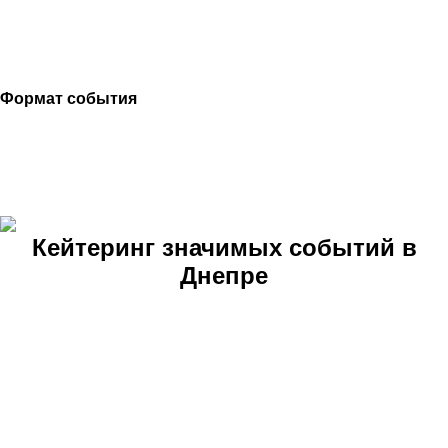
Формат события
Знаковое событие происходило в формате банкет в
бело-синих холодных оттенках, что создавали особое
настроение зимних праздников и способствовали
обсуждению концепций для будущих новогодних
событий. Спасибо нашим партнерам и до новых
встреч!
Кейтеринг значимых событий в
Днепре