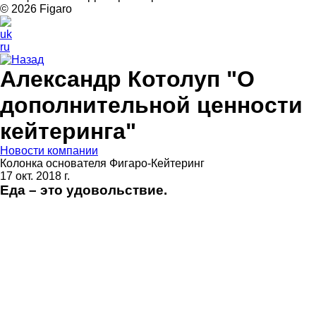
© 2026 Figarо
uk
ru
Назад
Александр Котолуп "О
дополнительной ценности
кейтеринга"
Новости компании
Колонка основателя Фигаро-Кейтеринг
17 окт. 2018 г.
Еда – это удовольствие.
Если когда-то прием пищи был лишь способом
закрыть базовую человеческую потребность, то со
временем это эволюционировало в особенный ритуал
– со своей атмосферой, кругом собеседников и
целями коммуникации.
Деловой завтрак, обед или ужин стали неотъемлемой
частью мира бизнеса, где важные вопросы решаются
за обеденным столом. Успешные люди заключают
крупные сделки, делятся секретами и планируют