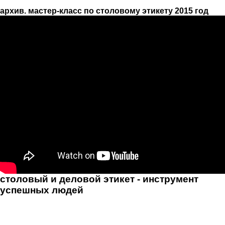
будущее компаний в ресторанах.
архив. мастер-класс по столовому этикету 2015 год
столовый и деловой этикет - инструмент
успешных людей
У меня есть цикл мастер-классов по деловому этикету
с эпизодами переговоров в заведениях. Например,
фильм «Красотка». Сцена в ресторане, когда героя