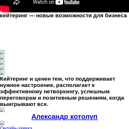
кейтеринг — новые возможности для бизнеса
За обеденным столом мы всегда можем договориться,
ведь чувствуем себя в комфорте и безопасности. Нам
больше не за что воевать и мы легко относимся к
сложным задачам. А когда это твой собственный
выездной ресторан на личной территории, эффект
только усиливается!
Кейтеринг и ценен тем, что поддерживает
нужное настроение, располагает к
эффективному нетворкингу, успешным
переговорам и позитивным решениям, когда
выигрывают все.
Александр котолуп
Онлайн-заявка