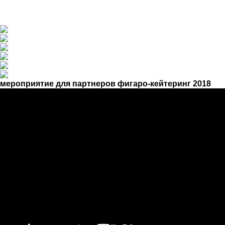
Ричарда Гира вел переговоры о покупке концерна.
Уверен, если бы не прекрасная атмосфера ресторана,
в офисе такие переговоры закончились бы печально.
мероприятие для партнеров фигаро-кейтеринг 2018