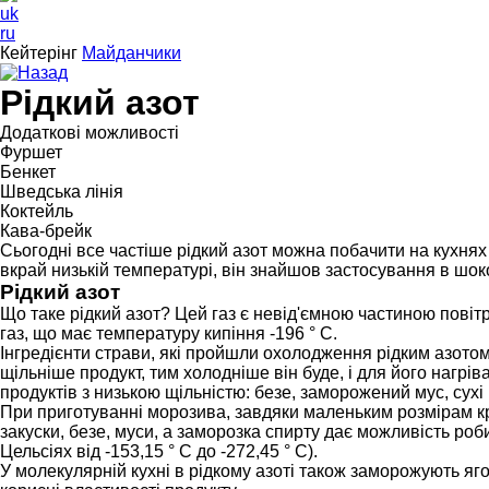
uk
ru
Кейтерінг
Майданчики
Назад
Рідкий азот
Додаткові можливості
Фуршет
Бенкет
Шведська лінія
Коктейль
Кава-брейк
Сьогодні все частіше рідкий азот можна побачити на кухнях 
вкрай низькій температурі, він знайшов застосування в шо
Рідкий азот
Що таке рідкий азот? Цей газ є невід'ємною частиною повітр
газ, що має температуру кипіння -196 ° С.
Інгредієнти страви, які пройшли охолодження рідким азотом
щільніше продукт, тим холодніше він буде, і для його нагрі
продуктів з низькою щільністю: безе, заморожений мус, сухі 
При приготуванні морозива, завдяки маленьким розмірам к
закуски, безе, муси, а заморозка спирту дає можливість роб
Цельсіях від -153,15 ° С до -272,45 ° С).
У молекулярній кухні в рідкому азоті також заморожують яг