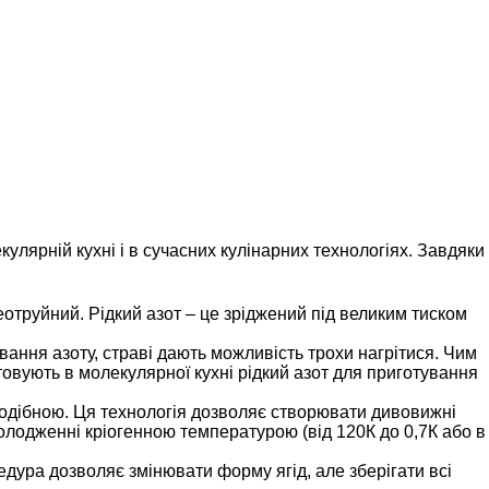
улярній кухні і в сучасних кулінарних технологіях. Завдяки
еотруйний. Рідкий азот – це зріджений під великим тиском
ання азоту, страві дають можливість трохи нагрітися. Чим
стовують в молекулярної кухні рідкий азот для приготування
одібною. Ця технологія дозволяє створювати дивовижні
охолодженні кріогенною температурою (від 120К до 0,7К або в
едура дозволяє змінювати форму ягід, але зберігати всі