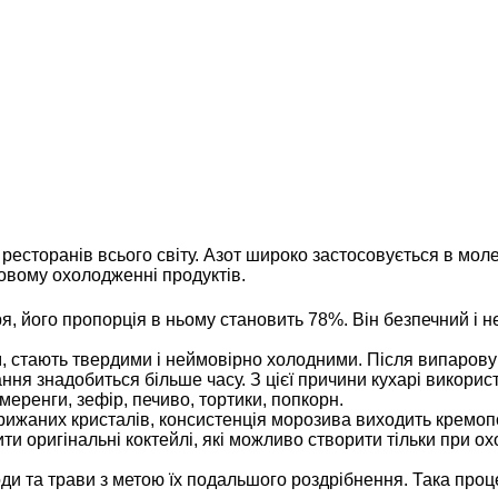
ресторанів всього світу. Азот широко застосовується в молек
ковому охолодженні продуктів.
я, його пропорція в ньому становить 78%. Він безпечний і н
, стають твердими і неймовірно холодними. Після випаровув
вання знадобиться більше часу. З цієї причини кухарі викори
меренги, зефір, печиво, тортики, попкорн.
рижаних кристалів, консистенція морозива виходить кремоп
ити оригінальні коктейлі, які можливо створити тільки при 
оди та трави з метою їх подальшого роздрібнення. Така проц