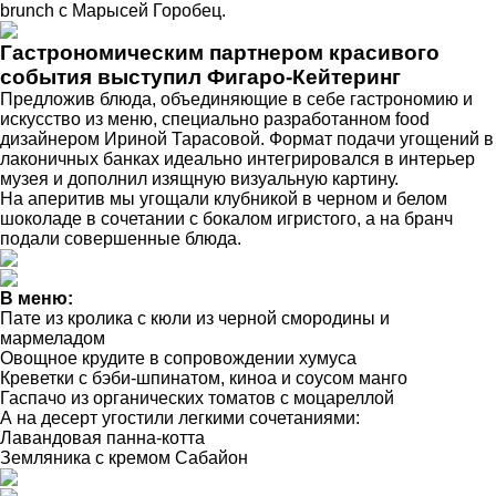
brunch с Марысей Горобец.
Гастрономическим партнером красивого
события выступил Фигаро-Кейтеринг
Предложив блюда, объединяющие в себе гастрономию и
искусство из меню, специально разработанном food
дизайнером Ириной Тарасовой. Формат подачи угощений в
лаконичных банках идеально интегрировался в интерьер
музея и дополнил изящную визуальную картину.
На аперитив мы угощали клубникой в ​​черном и белом
шоколаде в сочетании с бокалом игристого, а на бранч
подали совершенные блюда.
В меню:
Пате из кролика с кюли из черной смородины и
мармеладом
Овощное крудите в сопровождении хумуса
Креветки с бэби-шпинатом, киноа и соусом манго
Гаспачо из органических томатов с моцареллой
А на десерт угостили легкими сочетаниями:
Лавандовая панна-котта
Земляника с кремом Сабайон